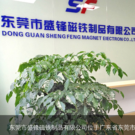
东莞市盛锋磁铁制品有限公司位于广东省东莞