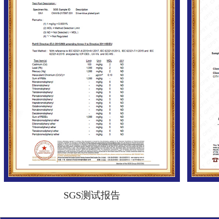
SGS测试报告