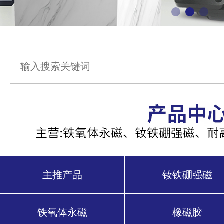
主推产品
钕铁硼强磁
铁氧体永磁
橡磁胶