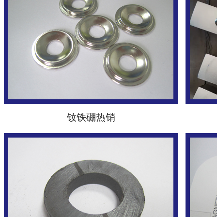
钕铁硼热销