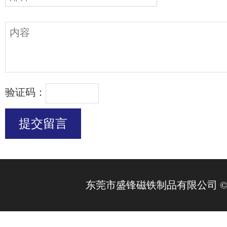
验证码：
东莞市盛锋磁铁制品有限公司 © Copy