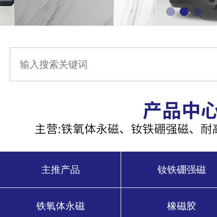
主推产品
钕铁硼强磁
铁氧体永磁
橡磁胶