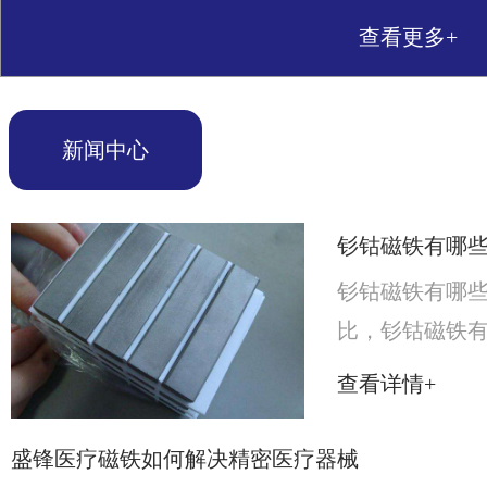
查看更多+
新闻中心
钐钴磁铁有哪
钐钴磁铁有哪些
比，钐钴磁铁有
高于其它类磁体
查看详情+
有非常高的饱和磁
盛锋医疗磁铁如何解决精密医疗器械