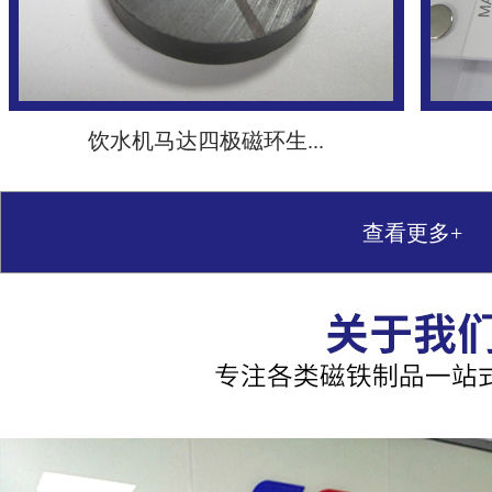
饮水机马达四极磁环生...
查看更多+