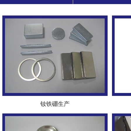
钕铁硼生产